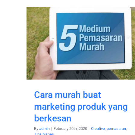
Cara murah buat
marketing produk yang
berkesan
By
admin
|
February 20th, 2020
|
Creative
,
pemasaran
,
Tips bisnes