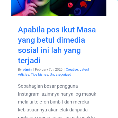
Apabila pos ikut Masa
yang betul dimedia
sosial ini lah yang
terjadi
By
admin
|
February 7th, 2020
|
Creative
,
Latest
Articles
,
Tips bisnes
,
Uncategorized
Sebahagian besar pengguna
Instagram lazimnya hanya log masuk
melalui telefon bimbit dan mereka
kebiasaannya akan elak daripada
melayari media sosial ini pada waktu