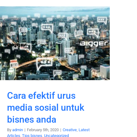
Cara efektif urus
media sosial untuk
bisnes anda
By
admin
|
February 5th, 2020
|
Creative
,
Latest
Articles
,
Tips bisnes
,
Uncategorized