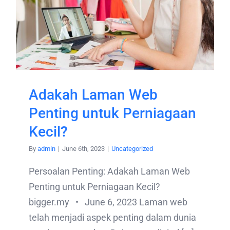
Adakah Laman Web
Penting untuk Perniagaan
Kecil?
By
admin
|
June 6th, 2023
|
Uncategorized
Persoalan Penting: Adakah Laman Web
Penting untuk Perniagaan Kecil?
bigger.my • June 6, 2023 Laman web
telah menjadi aspek penting dalam dunia