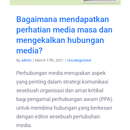
Bagaimana mendapatkan
perhatian media masa dan
mengekalkan hubungan
media?
By
admin
|
March 17th, 2021
|
Uncategorized
Perhubungan media merupakan aspek
yang penting dalam strategi komunikasi
sesebuah organisasi dan amat kritikal
bagi pengamal perhubungan awam (PPA)
untuk membina hubungan yang berkesan
dengan editor sesebuah pertubuhan
media.