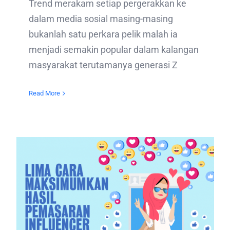
Trend merakam setiap pergerakkan ke
dalam media sosial masing-masing
bukanlah satu perkara pelik malah ia
menjadi semakin popular dalam kalangan
masyarakat terutamanya generasi Z
Read More