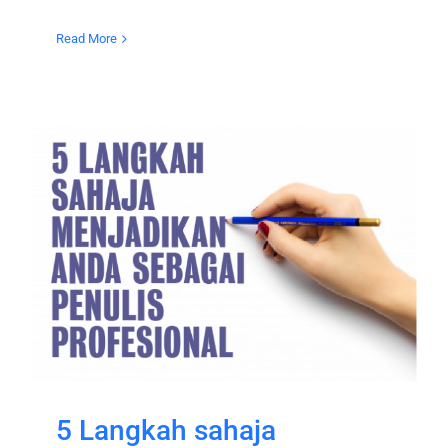
Read More
5 Langkah sahaja