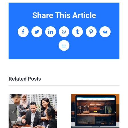
Share This Article
Facebook
Twitter
LinkedIn
WhatsApp
Tumblr
Pinterest
Vk
Email
Related Posts