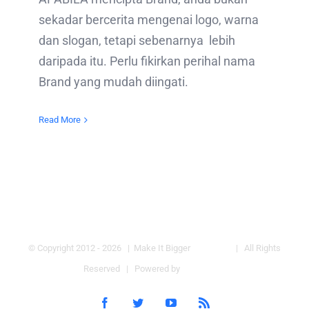
sekadar bercerita mengenai logo, warna
dan slogan, tetapi sebenarnya lebih
daripada itu. Perlu fikirkan perihal nama
Brand yang mudah diingati.
Read More
© Copyright 2012 -
2026 | Make It Bigger
bigger.my
| All Rights
Reserved | Powered by
WordPress
Facebook
Twitter
YouTube
Rss