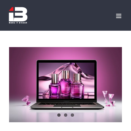
Skip
to
content