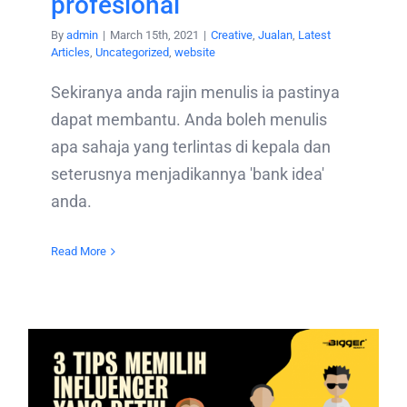
profesional
By
admin
|
March 15th, 2021
|
Creative
,
Jualan
,
Latest
Articles
,
Uncategorized
,
website
Sekiranya anda rajin menulis ia pastinya
dapat membantu. Anda boleh menulis
apa sahaja yang terlintas di kepala dan
seterusnya menjadikannya 'bank idea'
anda.
Read More