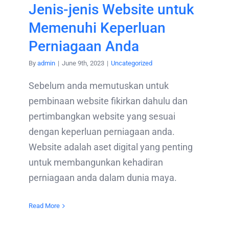
Jenis-jenis Website untuk
Memenuhi Keperluan
Perniagaan Anda
By
admin
|
June 9th, 2023
|
Uncategorized
Sebelum anda memutuskan untuk
pembinaan website fikirkan dahulu dan
pertimbangkan website yang sesuai
dengan keperluan perniagaan anda.
Website adalah aset digital yang penting
untuk membangunkan kehadiran
perniagaan anda dalam dunia maya.
Read More