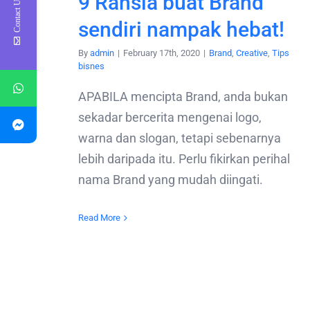
9 Rahsia buat Brand
Contact Us
sendiri nampak hebat!
By
admin
|
February 17th, 2020
|
Brand
,
Creative
,
Tips
bisnes
APABILA mencipta Brand, anda bukan
sekadar bercerita mengenai logo,
warna dan slogan, tetapi sebenarnya
lebih daripada itu. Perlu fikirkan perihal
nama Brand yang mudah diingati.
Read More