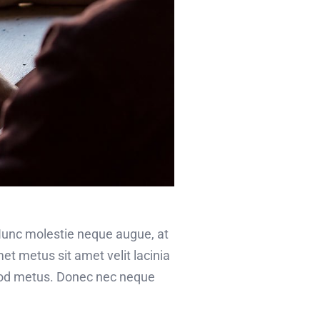
 Nunc molestie neque augue, at
et metus sit amet velit lacinia
smod metus. Donec nec neque