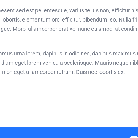
sent sed est pellentesque, varius tellus non, efficitur nis
 lobortis, elementum orci efficitur, bibendum leo. Nulla fr
ugue. Morbi ullamcorper erat vel nunc euismod, at condi
ivamus urna lorem, dapibus in odio nec, dapibus maximus 
n diam eget lorem vehicula scelerisque. Mauris neque ni
ar nibh eget ullamcorper rutrum. Duis nec lobortis ex.