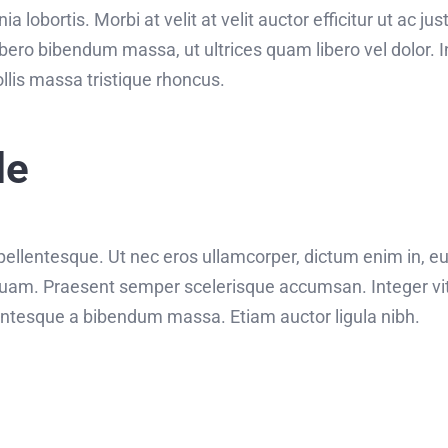
a lobortis. Morbi at velit at velit auctor efficitur ut ac just
bero bibendum massa, ut ultrices quam libero vel dolor. In 
is massa tristique rhoncus.
le
s pellentesque. Ut nec eros ullamcorper, dictum enim in, e
uam. Praesent semper scelerisque accumsan. Integer vita
llentesque a bibendum massa. Etiam auctor ligula nibh.