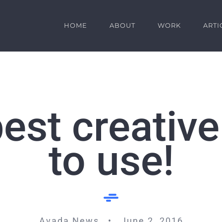
HOME
ABOUT
WORK
ARTI
est creative
to use!
Avada News • June 2, 2016