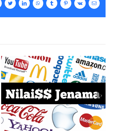
acebook
Twitter
LinkedIn
WhatsApp
Tumblr
Pinterest
Vk
Email