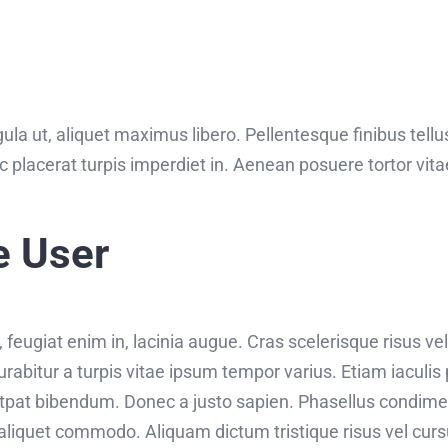
ula ut, aliquet maximus libero. Pellentesque finibus tellus
c placerat turpis imperdiet in. Aenean posuere tortor vit
e User
eugiat enim in, lacinia augue. Cras scelerisque risus vel
bitur a turpis vitae ipsum tempor varius. Etiam iaculis p
utpat bibendum. Donec a justo sapien. Phasellus condim
aliquet commodo. Aliquam dictum tristique risus vel curs