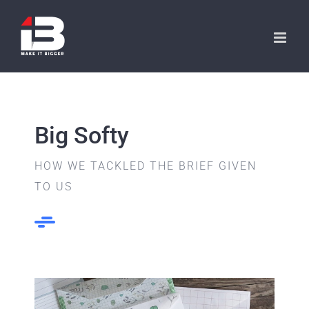
Skip
to
content
Big Softy
HOW WE TACKLED THE BRIEF GIVEN
TO US