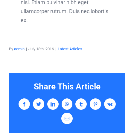
nisl. Etiam pulvinar nibh eget
ullamcorper rutrum. Duis nec lobortis
ex.
By
admin
|
July 18th, 2016
|
Latest Articles
Share This Article
Facebook
Twitter
LinkedIn
WhatsApp
Tumblr
Pinterest
Vk
Email