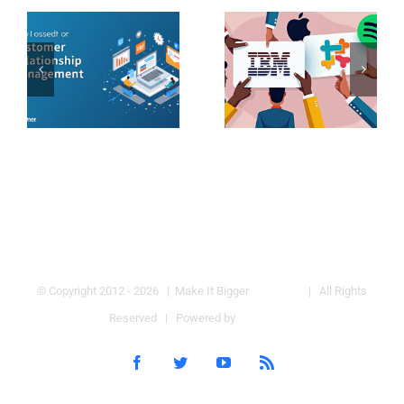
© Copyright 2012 -
2026 | Make It Bigger
bigger.my
| All Rights
Reserved | Powered by
WordPress
Facebook
Twitter
YouTube
Rss