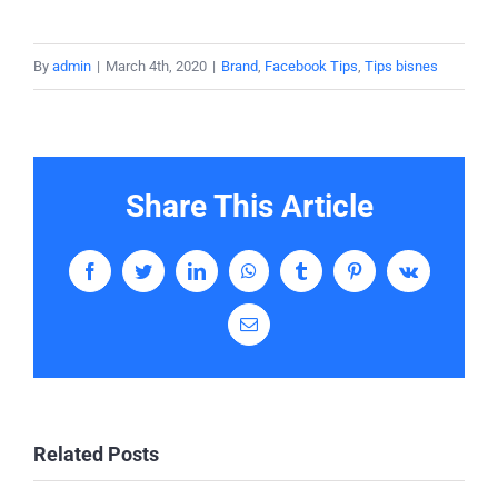
By
admin
|
March 4th, 2020
|
Brand
,
Facebook Tips
,
Tips bisnes
Share This Article
Facebook
Twitter
LinkedIn
WhatsApp
Tumblr
Pinterest
Vk
Email
Related Posts